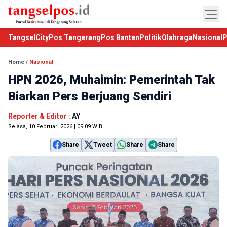
TangselCity
Pos Tangerang
Pos Banten
Politik
Olahraga
Nasional
P
Home
/
Nasional
HPN 2026, Muhaimin: Pemerintah Tak
Biarkan Pers Berjuang Sendiri
Reporter & Editor :
AY
Selasa, 10 Februari 2026 | 09:09 WIB
Share
Tweet
Share
Share