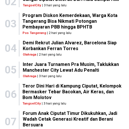
02
TangselCity
| 3 hari yang lalu
Program Diskon Kemerdekaan, Warga Kota
03
Tangerang Bisa Nikmati Potongan
Pembayaran PBB hingga BPHTB
Pos Tangerang
| 2 hari yang lalu
Demi Rekrut Julian Alvarez, Barcelona Siap
04
Korbankan Ferran Torres
Olahraga
| 2 hari yang lalu
Inter Juara Turnamen Pra Musim, Taklukkan
05
Manchester City Lewat Adu Penalti
Olahraga
| 3 hari yang lalu
Teror Dini Hari di Kampung Ciputat, Kelompok
06
Bermasker Tebar Bacokan, Air Keras, dan
Bom Molotov
TangselCity
| 3 hari yang lalu
Forum Anak Ciputat Timur Dikukuhkan, Jadi
07
Wadah Cetak Generasi Kreatif dan Berani
Bersuara