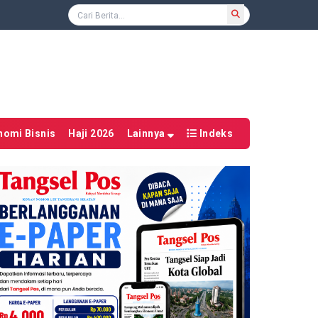
nomi Bisnis
Haji 2026
Lainnya
Indeks