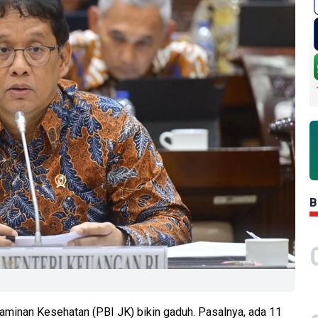
B
aminan Kesehatan (PBI JK) bikin gaduh. Pasalnya, ada 11