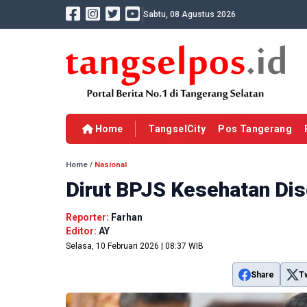
Sabtu, 08 Agustus 2026
Home
TangselCity
Pos Tangerang
Home
/
Nasional
Dirut BPJS Kesehatan Dis
Reporter:
Farhan
Editor:
AY
Selasa, 10 Februari 2026 | 08:37 WIB
Share
T