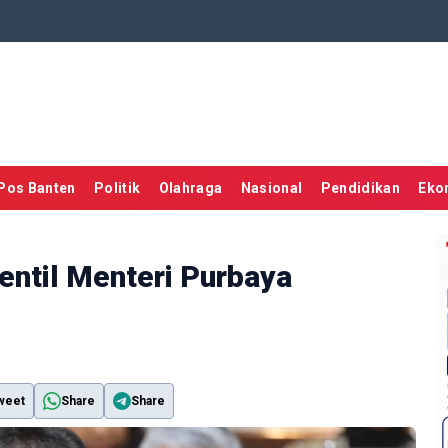
Pos Banten
Politik
Olahraga
Nasional
Pendidikan
Eko
entil Menteri Purbaya
weet
Share
Share