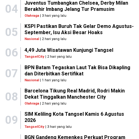
Juventus Tumbangkan Chelsea, Derby Milan
04
Berakhir Imbang Jelang Tur Pramusim
Olahraga
| 3 hari yang lalu
KSPI Pastikan Buruh Tak Gelar Demo Agustus-
05
September, Isu Aksi Besar Hoaks
Nasional
| 2 hari yang lalu
06
4,49 Juta Wisatawan Kunjungi Tangsel
TangselCity
| 2 hari yang lalu
BPN Batam Tegaskan Laut Tak Bisa Dikapling
07
dan Diterbitkan Sertifikat
Nasional
| 1 hari yang lalu
Barcelona Tikung Real Madrid, Rodri Makin
08
Dekat Tinggalkan Manchester City
Olahraga
| 2 hari yang lalu
SIM Keliling Kota Tangsel Kamis 6 Agustus
09
2026
TangselCity
| 3 hari yang lalu
BGN Gandeng Kemenkes Perkuat Program