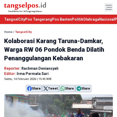
TangselCity
Pos Tangerang
Pos Banten
Politik
Olahraga
Nasional
P
Home
/
TangselCity
Kolaborasi Karang Taruna-Damkar,
Warga RW 06 Pondok Benda Dilatih
Penanggulangan Kebakaran
Reporter:
Rachman Deniansyah
Editor:
Irma Permata Sari
Sabtu, 14 Februari 2026 | 15:45 WIB
Share
Tweet
Share
Share