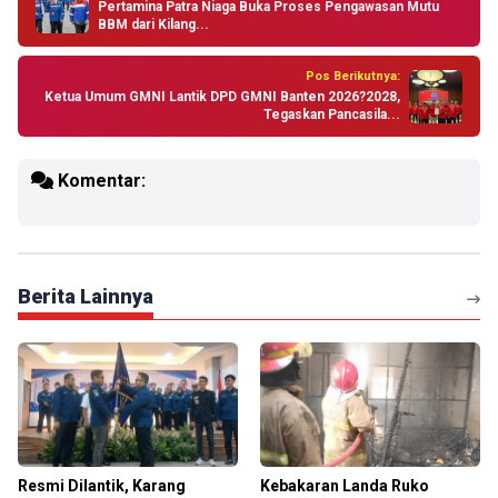
Pertamina Patra Niaga Buka Proses Pengawasan Mutu
BBM dari Kilang...
Pos Berikutnya:
Ketua Umum GMNI Lantik DPD GMNI Banten 2026?2028,
Tegaskan Pancasila...
Komentar:
Berita Lainnya
Resmi Dilantik, Karang
Kebakaran Landa Ruko