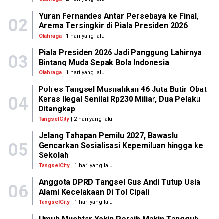
Yuran Fernandes Antar Persebaya ke Final,
02
Arema Tersingkir di Piala Presiden 2026
Olahraga
| 1 hari yang lalu
Piala Presiden 2026 Jadi Panggung Lahirnya
03
Bintang Muda Sepak Bola Indonesia
Olahraga
| 1 hari yang lalu
Polres Tangsel Musnahkan 46 Juta Butir Obat
04
Keras Ilegal Senilai Rp230 Miliar, Dua Pelaku
Ditangkap
TangselCity
| 2 hari yang lalu
Jelang Tahapan Pemilu 2027, Bawaslu
05
Gencarkan Sosialisasi Kepemiluan hingga ke
Sekolah
TangselCity
| 1 hari yang lalu
Anggota DPRD Tangsel Gus Andi Tutup Usia
06
Alami Kecelakaan Di Tol Cipali
TangselCity
| 1 hari yang lalu
Umuh Muchtar Yakin Persib Makin Tangguh,