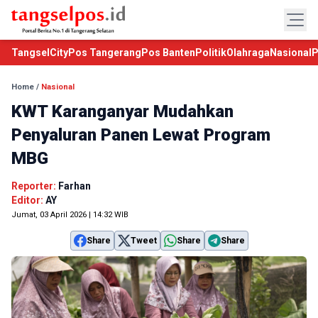
TangselCity
Pos Tangerang
Pos Banten
Politik
Olahraga
Nasional
P
Home
/
Nasional
KWT Karanganyar Mudahkan
Penyaluran Panen Lewat Program
MBG
Reporter:
Farhan
Editor:
AY
Jumat, 03 April 2026 | 14:32 WIB
Share
Tweet
Share
Share