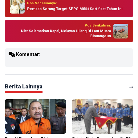
Pos Sebelumnya:
Pemkab Serang Target SPPG Miliki Sertifikat Tahun Ini
Pos Berikutnya:
Niat Selamatkan Kapal, Nelayan Hilang Di Laut Muara
Binuangeun
Komentar:
Berita Lainnya