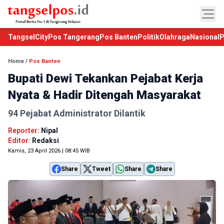
TangselCity
Pos Tangerang
Pos Banten
Politik
Olahraga
Nasional
P
Home
/
Pos Banten
Bupati Dewi Tekankan Pejabat Kerja
Nyata & Hadir Ditengah Masyarakat
94 Pejabat Administrator Dilantik
Reporter:
Nipal
Editor:
Redaksi
Kamis, 23 April 2026 | 08:45 WIB
Share
Tweet
Share
Share