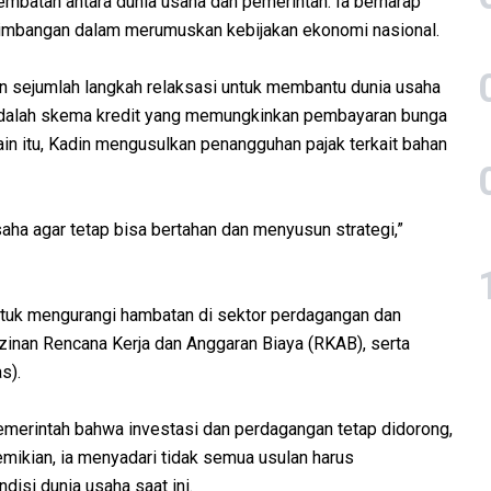
embatan antara dunia usaha dan pemerintah. Ia berharap
rtimbangan dalam merumuskan kebijakan ekonomi nasional.
n sejumlah langkah relaksasi untuk membantu dunia usaha
a adalah skema kredit yang memungkinkan pembayaran bunga
in itu, Kadin mengusulkan penangguhan pajak terkait bahan
saha agar tetap bisa bertahan dan menyusun strategi,”
ntuk mengurangi hambatan di sektor perdagangan dan
izinan Rencana Kerja dan Anggaran Biaya (RKAB), serta
s).
emerintah bahwa investasi dan perdagangan tetap didorong,
mikian, ia menyadari tidak semua usulan harus
si dunia usaha saat ini.