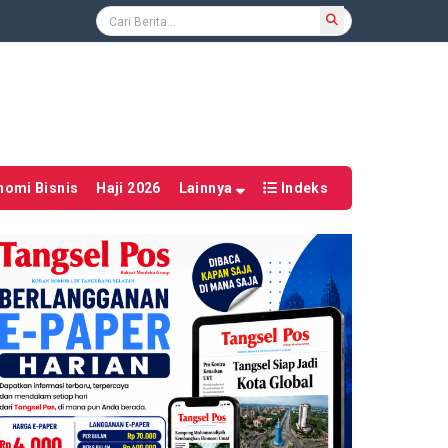
nomi Bisnis
Haji 2026
Lainnya
Indeks