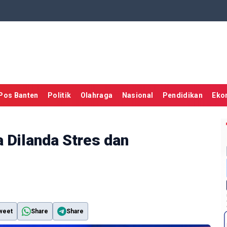
Pos Banten
Politik
Olahraga
Nasional
Pendidikan
Eko
 Dilanda Stres dan
weet
Share
Share