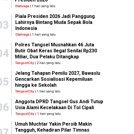
Olahraga
| 1 hari yang lalu
Piala Presiden 2026 Jadi Panggung
03
Lahirnya Bintang Muda Sepak Bola
Indonesia
Olahraga
| 1 hari yang lalu
Polres Tangsel Musnahkan 46 Juta
04
Butir Obat Keras Ilegal Senilai Rp230
Miliar, Dua Pelaku Ditangkap
TangselCity
| 2 hari yang lalu
Jelang Tahapan Pemilu 2027, Bawaslu
05
Gencarkan Sosialisasi Kepemiluan
hingga ke Sekolah
TangselCity
| 1 hari yang lalu
Anggota DPRD Tangsel Gus Andi Tutup
06
Usia Alami Kecelakaan Di Tol Cipali
TangselCity
| 1 hari yang lalu
Umuh Muchtar Yakin Persib Makin
07
Tangguh, Kehadiran Pilar Timnas