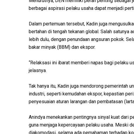
Menurutnya, DEN memiliki peran penting sebagai j
berbagai aspirasi pelaku usaha dapat menjadi pe
Dalam pertemuan tersebut, Kadin juga mengusulka
bertahan di tengah tekanan global. Salah satuny
lebih dulu, dengan penundaan angsuran pokok. Sela
bakar minyak (BBM) dan ekspor.
“Relaksasi ini ibarat memberi napas bagi pelaku u
jelasnya.
Tak hanya itu, Kadin juga mendorong pemerintah u
industri, seperti kemudahan ekspor, kepastian per
penyesuaian aturan larangan dan pembatasan (larta
Anindya menekankan pentingnya sinyal kuat dari p
guna menjaga kepercayaan pelaku usaha. Meski de
diakomodasi, selama ada pemahaman terhadap kondi