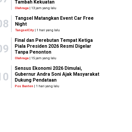
Tambah Kekuatan
Olahraga
| 13 jam yang lalu
Tangsel Matangkan Event Car Free
08
Night
TangselCity
| 1 hari yang lalu
Final dan Perebutan Tempat Ketiga
09
Piala Presiden 2026 Resmi Digelar
Tanpa Penonton
Olahraga
| 15 jam yang lalu
Sensus Ekonomi 2026 Dimulai,
10
Gubernur Andra Soni Ajak Masyarakat
Dukung Pendataan
Pos Banten
| 1 hari yang lalu