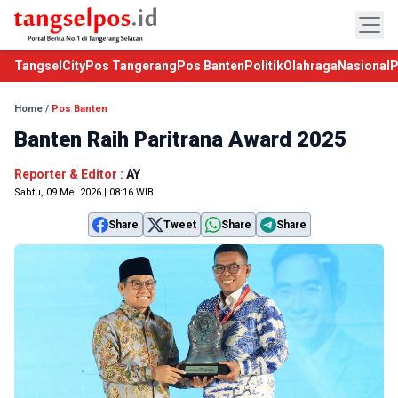
TangselCity
Pos Tangerang
Pos Banten
Politik
Olahraga
Nasional
P
Home
/
Pos Banten
Banten Raih Paritrana Award 2025
Reporter & Editor :
AY
Sabtu, 09 Mei 2026 | 08:16 WIB
Share
Tweet
Share
Share