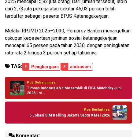
2025 mencapai 5,92 juta orang. Dari jumlah tersebut, lebih
dari 2,73 juta pekerja atau sekitar 46,03 persen telah
terdaftar sebagai peserta BPJS Ketenagakerjaan.
Melalui RPJMD 2025–2030, Pemprov Banten menargetkan
cakupan kepesertaan jaminan sosial ketenagakerjaan
mencapai 65 persen pada tahun 2030, dengan peningkatan
rata-rata 2 hingga 3 persen setiap tahunnya.
TAG:
#
Penghargaan
#
andrasoni
Pos Sebelumnya:
Timnas Indonesia Vs Mozambik di FIFA Matchday Juni
2026, Ini...
Pos Berikutnya:
5 Lokasi SIM Keliling Jakarta Sabtu 9 Mei 2026
Komentar: