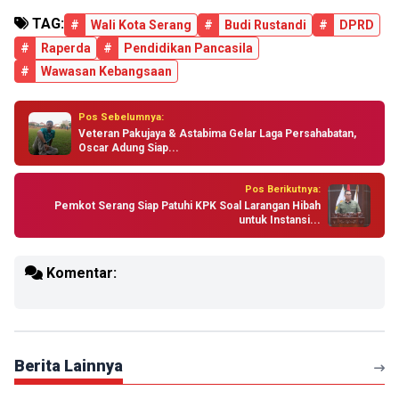
TAG:
#
Wali Kota Serang
#
Budi Rustandi
#
DPRD
#
Raperda
#
Pendidikan Pancasila
#
Wawasan Kebangsaan
Pos Sebelumnya:
Veteran Pakujaya & Astabima Gelar Laga Persahabatan,
Oscar Adung Siap...
Pos Berikutnya:
Pemkot Serang Siap Patuhi KPK Soal Larangan Hibah
untuk Instansi...
Komentar:
Berita Lainnya