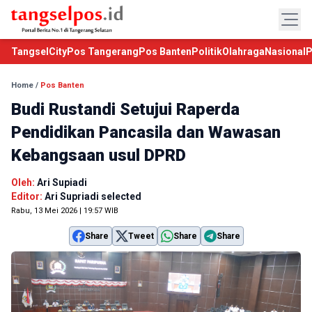
TangselCity
Pos Tangerang
Pos Banten
Politik
Olahraga
Nasional
P
Home
/
Pos Banten
Budi Rustandi Setujui Raperda
Pendidikan Pancasila dan Wawasan
Kebangsaan usul DPRD
Oleh:
Ari Supiadi
Editor:
Ari Supriadi selected
Rabu, 13 Mei 2026 | 19:57 WIB
Share
Tweet
Share
Share