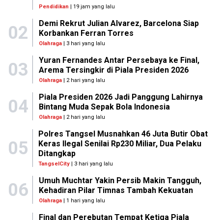
Pendidikan
| 19 jam yang lalu
Demi Rekrut Julian Alvarez, Barcelona Siap
02
Korbankan Ferran Torres
Olahraga
| 3 hari yang lalu
Yuran Fernandes Antar Persebaya ke Final,
03
Arema Tersingkir di Piala Presiden 2026
Olahraga
| 2 hari yang lalu
Piala Presiden 2026 Jadi Panggung Lahirnya
04
Bintang Muda Sepak Bola Indonesia
Olahraga
| 2 hari yang lalu
Polres Tangsel Musnahkan 46 Juta Butir Obat
05
Keras Ilegal Senilai Rp230 Miliar, Dua Pelaku
Ditangkap
TangselCity
| 3 hari yang lalu
Umuh Muchtar Yakin Persib Makin Tangguh,
06
Kehadiran Pilar Timnas Tambah Kekuatan
Olahraga
| 1 hari yang lalu
Final dan Perebutan Tempat Ketiga Piala