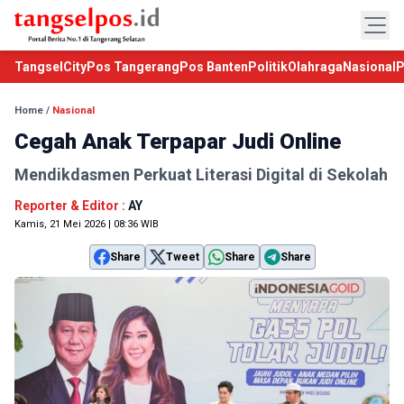
TangselCity
Pos Tangerang
Pos Banten
Politik
Olahraga
Nasional
P
Home
/
Nasional
Cegah Anak Terpapar Judi Online
Mendikdasmen Perkuat Literasi Digital di Sekolah
Reporter & Editor :
AY
Kamis, 21 Mei 2026 | 08:36 WIB
Share
Tweet
Share
Share