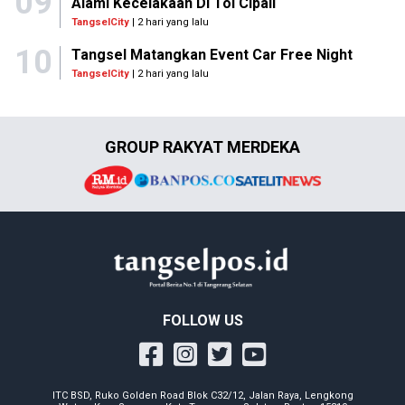
09
Alami Kecelakaan Di Tol Cipali
TangselCity
| 2 hari yang lalu
10
Tangsel Matangkan Event Car Free Night
TangselCity
| 2 hari yang lalu
GROUP RAKYAT MERDEKA
FOLLOW US
ITC BSD, Ruko Golden Road Blok C32/12, Jalan Raya, Lengkong