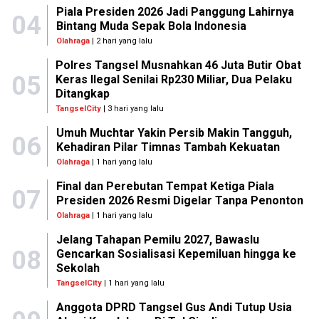
Piala Presiden 2026 Jadi Panggung Lahirnya
04
Bintang Muda Sepak Bola Indonesia
Olahraga
| 2 hari yang lalu
Polres Tangsel Musnahkan 46 Juta Butir Obat
05
Keras Ilegal Senilai Rp230 Miliar, Dua Pelaku
Ditangkap
TangselCity
| 3 hari yang lalu
Umuh Muchtar Yakin Persib Makin Tangguh,
06
Kehadiran Pilar Timnas Tambah Kekuatan
Olahraga
| 1 hari yang lalu
Final dan Perebutan Tempat Ketiga Piala
07
Presiden 2026 Resmi Digelar Tanpa Penonton
Olahraga
| 1 hari yang lalu
Jelang Tahapan Pemilu 2027, Bawaslu
08
Gencarkan Sosialisasi Kepemiluan hingga ke
Sekolah
TangselCity
| 1 hari yang lalu
Anggota DPRD Tangsel Gus Andi Tutup Usia