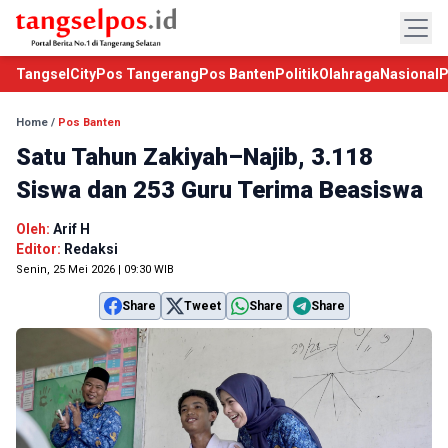
TangselCity
Pos Tangerang
Pos Banten
Politik
Olahraga
Nasional
P
Home
/
Pos Banten
Satu Tahun Zakiyah–Najib, 3.118
Siswa dan 253 Guru Terima Beasiswa
Oleh:
Arif H
Editor:
Redaksi
Senin, 25 Mei 2026 | 09:30 WIB
Share
Tweet
Share
Share