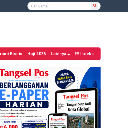
nomi Bisnis
Haji 2026
Lainnya
Indeks