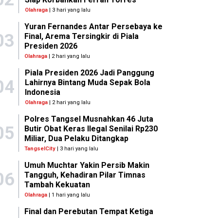
Olahraga
| 3 hari yang lalu
Yuran Fernandes Antar Persebaya ke
03
Final, Arema Tersingkir di Piala
Presiden 2026
Olahraga
| 2 hari yang lalu
Piala Presiden 2026 Jadi Panggung
04
Lahirnya Bintang Muda Sepak Bola
Indonesia
Olahraga
| 2 hari yang lalu
Polres Tangsel Musnahkan 46 Juta
05
Butir Obat Keras Ilegal Senilai Rp230
Miliar, Dua Pelaku Ditangkap
TangselCity
| 3 hari yang lalu
Umuh Muchtar Yakin Persib Makin
06
Tangguh, Kehadiran Pilar Timnas
Tambah Kekuatan
Olahraga
| 1 hari yang lalu
Final dan Perebutan Tempat Ketiga