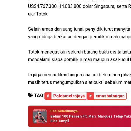
US$4.767.300, 14.083.800 dolar Singapura, serta Rp1
ujar Totok.
Selain emas dan uang tunai, penyidik turut menyit
yang diduga berkaitan dengan pemilik rumah maupu
Totok menegaskan seluruh barang bukti disita unt
mendalami siapa pemilik rumah maupun asal-usul 
Ia juga memastikan hingga saat ini belum ada piha
masih terus mengumpulkan alat bukti sebelum men
TAG:
#
Poldametrojaya
#
emasbatangan
Pos Sebelumnya:
Belum 100 Persen Fit, Marc Marquez Tetap Yaki
Bisa Tampil...