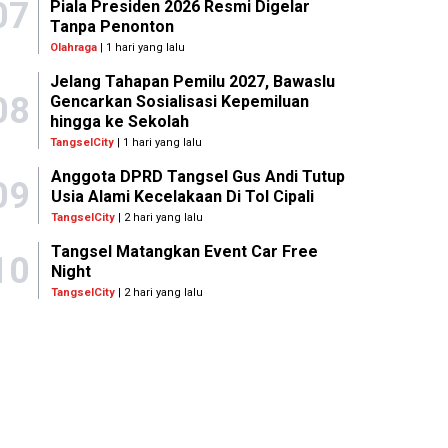
07
Piala Presiden 2026 Resmi Digelar
Tanpa Penonton
Olahraga
| 1 hari yang lalu
Jelang Tahapan Pemilu 2027, Bawaslu
08
Gencarkan Sosialisasi Kepemiluan
hingga ke Sekolah
TangselCity
| 1 hari yang lalu
Anggota DPRD Tangsel Gus Andi Tutup
09
Usia Alami Kecelakaan Di Tol Cipali
TangselCity
| 2 hari yang lalu
Tangsel Matangkan Event Car Free
10
Night
TangselCity
| 2 hari yang lalu