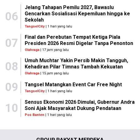
Jelang Tahapan Pemilu 2027, Bawaslu
06
Gencarkan Sosialisasi Kepemiluan hingga ke
Sekolah
TangselCity
| 1 hari yang lalu
Final dan Perebutan Tempat Ketiga Piala
07
Presiden 2026 Resmi Digelar Tanpa Penonton
Olahraga
| 17 jam yang lalu
Umuh Muchtar Yakin Persib Makin Tangguh,
08
Kehadiran Pilar Timnas Tambah Kekuatan
Olahraga
| 15 jam yang lalu
09
Tangsel Matangkan Event Car Free Night
TangselCity
| 1 hari yang lalu
Sensus Ekonomi 2026 Dimulai, Gubernur Andra
10
Soni Ajak Masyarakat Dukung Pendataan
Pos Banten
| 1 hari yang lalu
GROUP RAKYAT MERDEKA