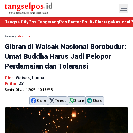
TangselCity
Pos Tangerang
Pos Banten
Politik
Olahraga
Nasional
P
Home
/
Nasional
Gibran di Waisak Nasional Borobudur:
Umat Buddha Harus Jadi Pelopor
Perdamaian dan Toleransi
Oleh:
Waisak, budha
Editor:
AY
Senin, 01 Juni 2026 | 10:13 WIB
Share
Tweet
Share
Share