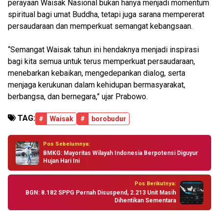
perayaan Waisak Nasional bukan hanya menjadi momentum
spiritual bagi umat Buddha, tetapi juga sarana mempererat
persaudaraan dan memperkuat semangat kebangsaan.
“Semangat Waisak tahun ini hendaknya menjadi inspirasi
bagi kita semua untuk terus memperkuat persaudaraan,
menebarkan kebaikan, mengedepankan dialog, serta
menjaga kerukunan dalam kehidupan bermasyarakat,
berbangsa, dan bernegara,” ujar Prabowo.
TAG:
#
Waisak
#
borobudur
Pos Sebelumnya:
BMKG: Mayoritas Wilayah Indonesia Berpotensi Diguyur
Hujan Hari Ini
Pos Berikutnya:
BGN: 8.182 SPPG Pernah Disuspend, 2.213 Unit Masih
Dihentikan Sementara