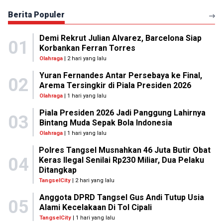
Berita Populer
Demi Rekrut Julian Alvarez, Barcelona Siap
01
Korbankan Ferran Torres
Olahraga
| 2 hari yang lalu
Yuran Fernandes Antar Persebaya ke Final,
02
Arema Tersingkir di Piala Presiden 2026
Olahraga
| 1 hari yang lalu
Piala Presiden 2026 Jadi Panggung Lahirnya
03
Bintang Muda Sepak Bola Indonesia
Olahraga
| 1 hari yang lalu
Polres Tangsel Musnahkan 46 Juta Butir Obat
04
Keras Ilegal Senilai Rp230 Miliar, Dua Pelaku
Ditangkap
TangselCity
| 2 hari yang lalu
Anggota DPRD Tangsel Gus Andi Tutup Usia
05
Alami Kecelakaan Di Tol Cipali
TangselCity
| 1 hari yang lalu