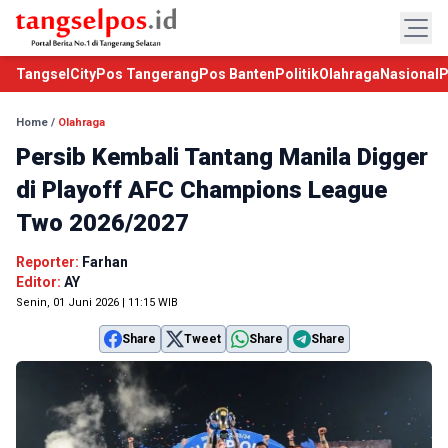
TangselCity
Pos Tangerang
Pos Banten
Politik
Olahraga
Nasional
P
Home
/
Olahraga
Persib Kembali Tantang Manila Digger
di Playoff AFC Champions League
Two 2026/2027
Reporter:
Farhan
Editor:
AY
Senin, 01 Juni 2026 | 11:15 WIB
Share
Tweet
Share
Share