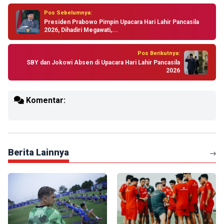
Pos Sebelumnya:
Presiden Prabowo Pimpin Upacara Hari Lahir Pancasila
2026, Dihadiri Megawati,...
Pos Berikutnya:
SBY dan Jokowi Absen di Upacara Hari Lahir Pancasila
2026
Komentar:
Berita Lainnya