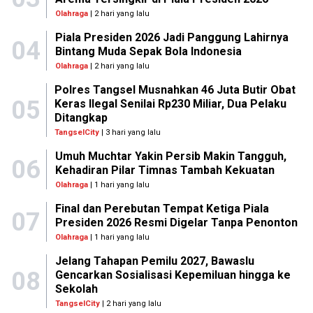
Olahraga
| 2 hari yang lalu
Piala Presiden 2026 Jadi Panggung Lahirnya
04
Bintang Muda Sepak Bola Indonesia
Olahraga
| 2 hari yang lalu
Polres Tangsel Musnahkan 46 Juta Butir Obat
05
Keras Ilegal Senilai Rp230 Miliar, Dua Pelaku
Ditangkap
TangselCity
| 3 hari yang lalu
Umuh Muchtar Yakin Persib Makin Tangguh,
06
Kehadiran Pilar Timnas Tambah Kekuatan
Olahraga
| 1 hari yang lalu
Final dan Perebutan Tempat Ketiga Piala
07
Presiden 2026 Resmi Digelar Tanpa Penonton
Olahraga
| 1 hari yang lalu
Jelang Tahapan Pemilu 2027, Bawaslu
08
Gencarkan Sosialisasi Kepemiluan hingga ke
Sekolah
TangselCity
| 2 hari yang lalu