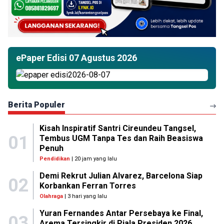
ePaper Edisi 07 Agustus 2026
Berita Populer
Kisah Inspiratif Santri Cireundeu Tangsel,
01
Tembus UGM Tanpa Tes dan Raih Beasiswa
Penuh
Pendidikan
| 20 jam yang lalu
Demi Rekrut Julian Alvarez, Barcelona Siap
02
Korbankan Ferran Torres
Olahraga
| 3 hari yang lalu
Yuran Fernandes Antar Persebaya ke Final,
03
Arema Tersingkir di Piala Presiden 2026