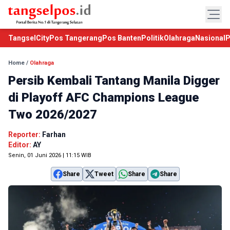
TangselCity
Pos Tangerang
Pos Banten
Politik
Olahraga
Nasional
P
Home
/
Olahraga
Persib Kembali Tantang Manila Digger
di Playoff AFC Champions League
Two 2026/2027
Reporter:
Farhan
Editor:
AY
Senin, 01 Juni 2026 | 11:15 WIB
Share
Tweet
Share
Share