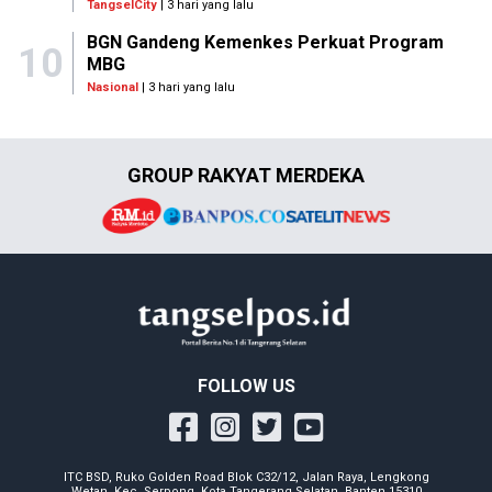
TangselCity
| 3 hari yang lalu
BGN Gandeng Kemenkes Perkuat Program
10
MBG
Nasional
| 3 hari yang lalu
GROUP RAKYAT MERDEKA
FOLLOW US
ITC BSD, Ruko Golden Road Blok C32/12, Jalan Raya, Lengkong
Wetan, Kec. Serpong, Kota Tangerang Selatan, Banten 15310