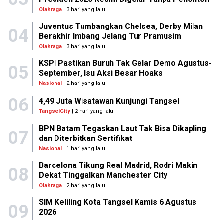
Olahraga
| 3 hari yang lalu
Juventus Tumbangkan Chelsea, Derby Milan
04
Berakhir Imbang Jelang Tur Pramusim
Olahraga
| 3 hari yang lalu
KSPI Pastikan Buruh Tak Gelar Demo Agustus-
05
September, Isu Aksi Besar Hoaks
Nasional
| 2 hari yang lalu
06
4,49 Juta Wisatawan Kunjungi Tangsel
TangselCity
| 2 hari yang lalu
BPN Batam Tegaskan Laut Tak Bisa Dikapling
07
dan Diterbitkan Sertifikat
Nasional
| 1 hari yang lalu
Barcelona Tikung Real Madrid, Rodri Makin
08
Dekat Tinggalkan Manchester City
Olahraga
| 2 hari yang lalu
SIM Keliling Kota Tangsel Kamis 6 Agustus
09
2026