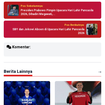
Pos Sebelumnya:
Presiden Prabowo Pimpin Upacara Hari Lahir Pancasila
2026, Dihadiri Megawati,...
Pos Berikutnya:
SBY dan Jokowi Absen di Upacara Hari Lahir Pancasila
2026
Komentar:
Berita Lainnya