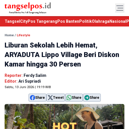
TangselCity
Pos Tangerang
Pos Banten
Politik
Olahraga
Nasional
P
Home
/
Lifestyle
Liburan Sekolah Lebih Hemat,
ARYADUTA Lippo Village Beri Diskon
Kamar hingga 30 Persen
Reporter:
Ferdy Salim
Editor:
Ari Supriadi
Sabtu, 13 Juni 2026 | 19:19 WIB
Share
Tweet
Share
Share