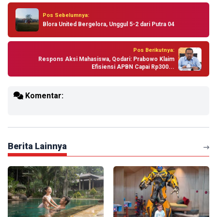
Pos Sebelumnya:
Blora United Bergelora, Unggul 5-2 dari Putra 04
Pos Berikutnya:
Respons Aksi Mahasiswa, Qodari: Prabowo Klaim
Efisiensi APBN Capai Rp300...
Komentar:
Berita Lainnya