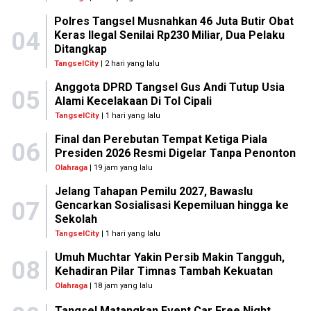
Polres Tangsel Musnahkan 46 Juta Butir Obat
04
Keras Ilegal Senilai Rp230 Miliar, Dua Pelaku
Ditangkap
TangselCity
| 2 hari yang lalu
Anggota DPRD Tangsel Gus Andi Tutup Usia
05
Alami Kecelakaan Di Tol Cipali
TangselCity
| 1 hari yang lalu
Final dan Perebutan Tempat Ketiga Piala
06
Presiden 2026 Resmi Digelar Tanpa Penonton
Olahraga
| 19 jam yang lalu
Jelang Tahapan Pemilu 2027, Bawaslu
07
Gencarkan Sosialisasi Kepemiluan hingga ke
Sekolah
TangselCity
| 1 hari yang lalu
Umuh Muchtar Yakin Persib Makin Tangguh,
08
Kehadiran Pilar Timnas Tambah Kekuatan
Olahraga
| 18 jam yang lalu
Tangsel Matangkan Event Car Free Night