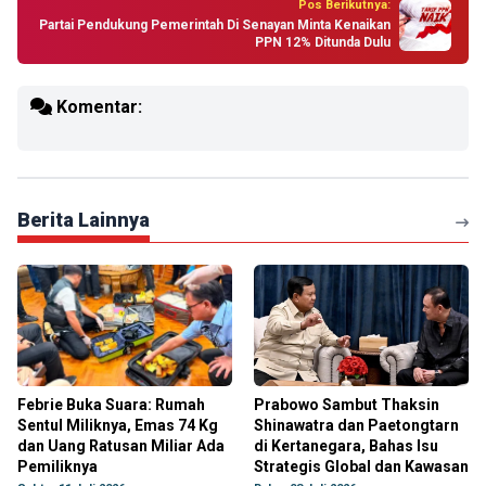
Pos Berikutnya:
Partai Pendukung Pemerintah Di Senayan Minta Kenaikan
PPN 12% Ditunda Dulu
Komentar:
Berita Lainnya
Febrie Buka Suara: Rumah
Prabowo Sambut Thaksin
Sentul Miliknya, Emas 74 Kg
Shinawatra dan Paetongtarn
dan Uang Ratusan Miliar Ada
di Kertanegara, Bahas Isu
Pemiliknya
Strategis Global dan Kawasan