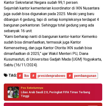
Kantor Sekretariat Negara sudah 99,1 persen.
Sejumlah kantor kementerian koordinator di IKN Nusantara
juga sudah bisa digunakan pada 2025. Meski yang baru
dibangun 4 gedung, tapi di setiap kompleksnya terdapat 4
bangunan perkantoran. Sehingga total gedung yang ada
sebanyak 16 unit.
“Kami berharap nanti di bangunan kantor-kantor Kemenko
sudah bisa dimanfaatkan, termasuk juga Kantor
Kemensetneg, dan juga Kantor Otorita IKN sudah bisa
dimanfaatkan di 2025,” ujar Wakil Menteri PU, Diana
Kusumastuti, di Universitas Gadjah Mada (UGM) Yogyakarta,
Sabtu (16/11/2024).
TAG:
#
Ikn
#
presidenprabowo
#
pembangunan
Pos Sebelumnya:
Libas Arab Saudi 2:0, Peringkat FIFA Timas Terbang
Tinggi