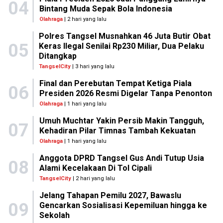
04
Bintang Muda Sepak Bola Indonesia
Olahraga
| 2 hari yang lalu
Polres Tangsel Musnahkan 46 Juta Butir Obat
05
Keras Ilegal Senilai Rp230 Miliar, Dua Pelaku
Ditangkap
TangselCity
| 3 hari yang lalu
Final dan Perebutan Tempat Ketiga Piala
06
Presiden 2026 Resmi Digelar Tanpa Penonton
Olahraga
| 1 hari yang lalu
Umuh Muchtar Yakin Persib Makin Tangguh,
07
Kehadiran Pilar Timnas Tambah Kekuatan
Olahraga
| 1 hari yang lalu
Anggota DPRD Tangsel Gus Andi Tutup Usia
08
Alami Kecelakaan Di Tol Cipali
TangselCity
| 2 hari yang lalu
Jelang Tahapan Pemilu 2027, Bawaslu
09
Gencarkan Sosialisasi Kepemiluan hingga ke
Sekolah