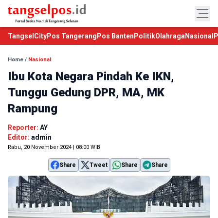
TangselCity
Pos Tangerang
Pos Banten
Politik
Olahraga
Nasional
P
Home
/
Nasional
Ibu Kota Negara Pindah Ke IKN,
Tunggu Gedung DPR, MA, MK
Rampung
Reporter:
AY
Editor:
admin
Rabu, 20 November 2024 | 08:00 WIB
Share
Tweet
Share
Share