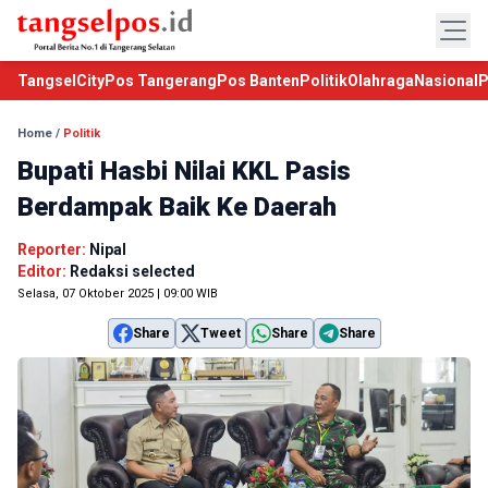
TangselCity
Pos Tangerang
Pos Banten
Politik
Olahraga
Nasional
P
Home
/
Politik
Bupati Hasbi Nilai KKL Pasis
Berdampak Baik Ke Daerah
Reporter:
Nipal
Editor:
Redaksi selected
Selasa, 07 Oktober 2025 | 09:00 WIB
Share
Tweet
Share
Share