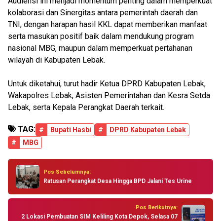
Audiensi ini menjadi momentum penting dalam memperkuat
kolaborasi dan Sinergitas antara pemerintah daerah dan
TNI, dengan harapan hasil KKL dapat memberikan manfaat
serta masukan positif baik dalam mendukung program
nasional MBG, maupun dalam memperkuat pertahanan
wilayah di Kabupaten Lebak.
Untuk diketahui, turut hadir Ketua DPRD Kabupaten Lebak,
Wakapolres Lebak, Asisten Pemerintahan dan Kesra Setda
Lebak, serta Kepala Perangkat Daerah terkait.
TAG:
#
Bupati Hasbi
#
DPRD Kabupaten Lebak
#
MBG
Pos Sebelumnya:
Ratusan Perangkat Desa Hingga BPD Jalani Tes Urine
Pos Berikutnya:
2 Lokasi Pembuatan SIM Keliling Kota Depok, Selasa 07