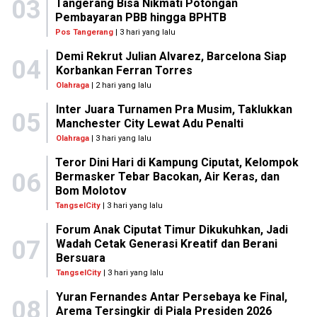
03
Tangerang Bisa Nikmati Potongan
Pembayaran PBB hingga BPHTB
Pos Tangerang
| 3 hari yang lalu
Demi Rekrut Julian Alvarez, Barcelona Siap
04
Korbankan Ferran Torres
Olahraga
| 2 hari yang lalu
Inter Juara Turnamen Pra Musim, Taklukkan
05
Manchester City Lewat Adu Penalti
Olahraga
| 3 hari yang lalu
Teror Dini Hari di Kampung Ciputat, Kelompok
06
Bermasker Tebar Bacokan, Air Keras, dan
Bom Molotov
TangselCity
| 3 hari yang lalu
Forum Anak Ciputat Timur Dikukuhkan, Jadi
07
Wadah Cetak Generasi Kreatif dan Berani
Bersuara
TangselCity
| 3 hari yang lalu
Yuran Fernandes Antar Persebaya ke Final,
08
Arema Tersingkir di Piala Presiden 2026