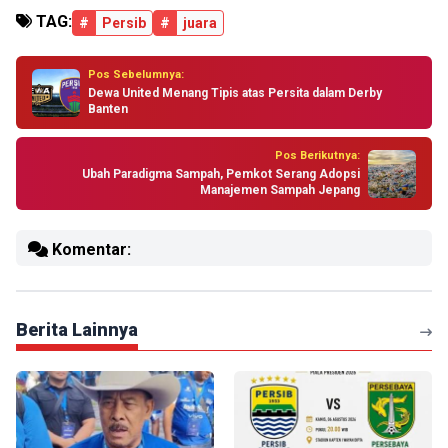
TAG:
#
Persib
#
juara
Pos Sebelumnya:
Dewa United Menang Tipis atas Persita dalam Derby
Banten
Pos Berikutnya:
Ubah Paradigma Sampah, Pemkot Serang Adopsi
Manajemen Sampah Jepang
Komentar:
Berita Lainnya