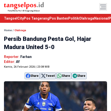
TangselCity
Pos Tangerang
Pos Banten
Politik
Olahraga
Nasional
P
Home
/
Olahraga
Persib Bandung Pesta Gol, Hajar
Madura United 5-0
Reporter:
Farhan
Editor:
AY
Kamis, 26 Februari 2026 | 23:08 WIB
Share
Tweet
Share
Share