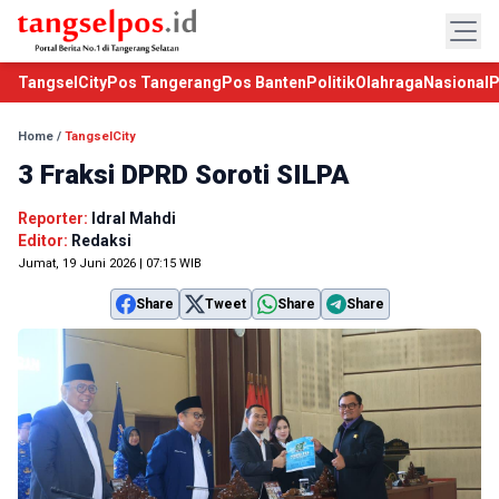
TangselCity
Pos Tangerang
Pos Banten
Politik
Olahraga
Nasional
P
Home
/
TangselCity
3 Fraksi DPRD Soroti SILPA
Reporter:
Idral Mahdi
Editor:
Redaksi
Jumat, 19 Juni 2026 | 07:15 WIB
Share
Tweet
Share
Share