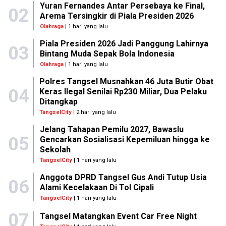
Yuran Fernandes Antar Persebaya ke Final,
02
Arema Tersingkir di Piala Presiden 2026
Olahraga
| 1 hari yang lalu
Piala Presiden 2026 Jadi Panggung Lahirnya
03
Bintang Muda Sepak Bola Indonesia
Olahraga
| 1 hari yang lalu
Polres Tangsel Musnahkan 46 Juta Butir Obat
04
Keras Ilegal Senilai Rp230 Miliar, Dua Pelaku
Ditangkap
TangselCity
| 2 hari yang lalu
Jelang Tahapan Pemilu 2027, Bawaslu
05
Gencarkan Sosialisasi Kepemiluan hingga ke
Sekolah
TangselCity
| 1 hari yang lalu
Anggota DPRD Tangsel Gus Andi Tutup Usia
06
Alami Kecelakaan Di Tol Cipali
TangselCity
| 1 hari yang lalu
07
Tangsel Matangkan Event Car Free Night