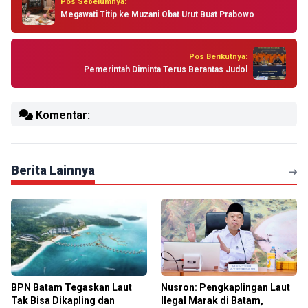
Pos Sebelumnya:
Megawati Titip ke Muzani Obat Urut Buat Prabowo
Pos Berikutnya:
Pemerintah Diminta Terus Berantas Judol
Komentar:
Berita Lainnya
BPN Batam Tegaskan Laut
Nusron: Pengkaplingan Laut
Tak Bisa Dikapling dan
Ilegal Marak di Batam,