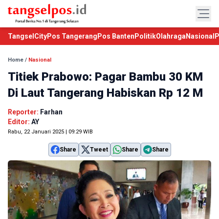
TangselCity
Pos Tangerang
Pos Banten
Politik
Olahraga
Nasional
P
Home
/
Nasional
Titiek Prabowo: Pagar Bambu 30 KM
Di Laut Tangerang Habiskan Rp 12 M
Reporter:
Farhan
Editor:
AY
Rabu, 22 Januari 2025 | 09:29 WIB
Share
Tweet
Share
Share