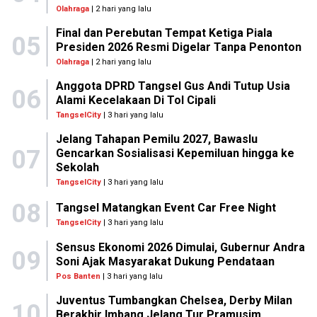
Olahraga
| 2 hari yang lalu
Final dan Perebutan Tempat Ketiga Piala
05
Presiden 2026 Resmi Digelar Tanpa Penonton
Olahraga
| 2 hari yang lalu
Anggota DPRD Tangsel Gus Andi Tutup Usia
06
Alami Kecelakaan Di Tol Cipali
TangselCity
| 3 hari yang lalu
Jelang Tahapan Pemilu 2027, Bawaslu
07
Gencarkan Sosialisasi Kepemiluan hingga ke
Sekolah
TangselCity
| 3 hari yang lalu
08
Tangsel Matangkan Event Car Free Night
TangselCity
| 3 hari yang lalu
Sensus Ekonomi 2026 Dimulai, Gubernur Andra
09
Soni Ajak Masyarakat Dukung Pendataan
Pos Banten
| 3 hari yang lalu
Juventus Tumbangkan Chelsea, Derby Milan
10
Berakhir Imbang Jelang Tur Pramusim