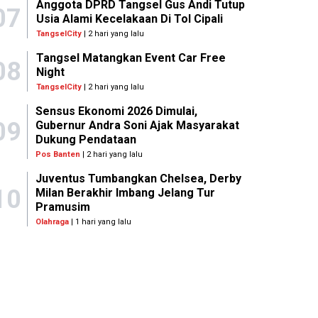
Anggota DPRD Tangsel Gus Andi Tutup
07
Usia Alami Kecelakaan Di Tol Cipali
TangselCity
| 2 hari yang lalu
Tangsel Matangkan Event Car Free
08
Night
TangselCity
| 2 hari yang lalu
Sensus Ekonomi 2026 Dimulai,
09
Gubernur Andra Soni Ajak Masyarakat
Dukung Pendataan
Pos Banten
| 2 hari yang lalu
Juventus Tumbangkan Chelsea, Derby
10
Milan Berakhir Imbang Jelang Tur
Pramusim
Olahraga
| 1 hari yang lalu