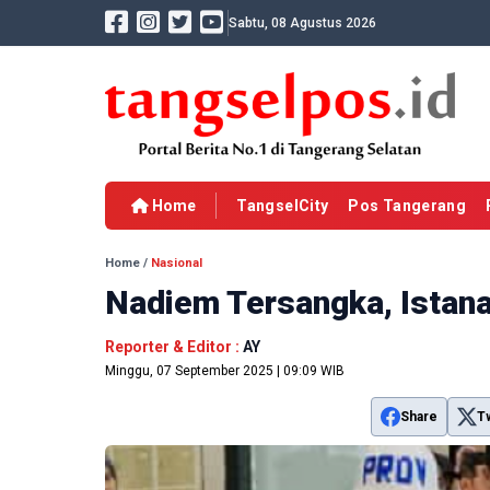
Sabtu, 08 Agustus 2026
Home
TangselCity
Pos Tangerang
Home
/
Nasional
Nadiem Tersangka, Istana
Reporter & Editor :
AY
Minggu, 07 September 2025 | 09:09 WIB
Share
T