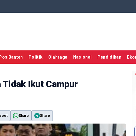
Pos Banten
Politik
Olahraga
Nasional
Pendidikan
Eko
 Tidak Ikut Campur
weet
Share
Share