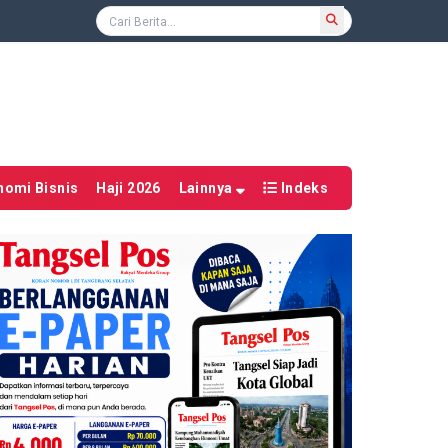
nomi Bisnis
Haji 2026
Lainnya
Indeks