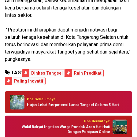
Allin menegaskan, bahwa keberhasilan ini merupakan hasil
kerja bersama seluruh tenaga kesehatan dan dukungan
lintas sektor.
"Prestasi ini diharapkan dapat menjadi motivasi bagi
seluruh tenaga kesehatan di Kota Tangerang Selatan untuk
terus berinovasi dan memberikan pelayanan prima demi
terwujudnya masyarakat Tangsel yang sehat dan sejahtera,"
pungkasnya.
TAG:
#
Dinkes Tangsel
#
Raih Predikat
#
Paling Inovatif
Pos Sebelumnya:
Hujan Lebat Berpotensi Landa Tangsel Selama 5 Hari
Pos Berikutnya:
Wakil Rakyat Ingatkan Warga Pondok Aren Hati-hati
Dengan Penipuan Online