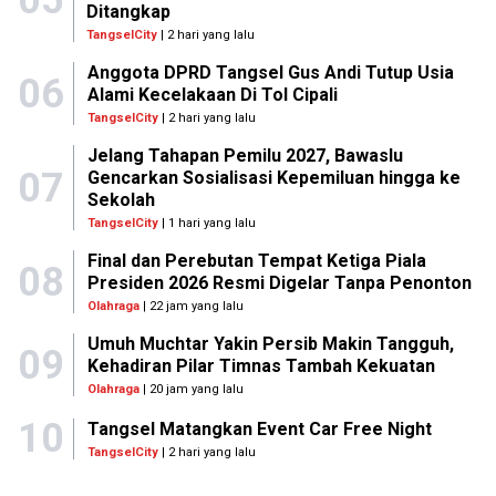
Ditangkap
TangselCity
| 2 hari yang lalu
Anggota DPRD Tangsel Gus Andi Tutup Usia
06
Alami Kecelakaan Di Tol Cipali
TangselCity
| 2 hari yang lalu
Jelang Tahapan Pemilu 2027, Bawaslu
07
Gencarkan Sosialisasi Kepemiluan hingga ke
Sekolah
TangselCity
| 1 hari yang lalu
Final dan Perebutan Tempat Ketiga Piala
08
Presiden 2026 Resmi Digelar Tanpa Penonton
Olahraga
| 22 jam yang lalu
Umuh Muchtar Yakin Persib Makin Tangguh,
09
Kehadiran Pilar Timnas Tambah Kekuatan
Olahraga
| 20 jam yang lalu
10
Tangsel Matangkan Event Car Free Night
TangselCity
| 2 hari yang lalu