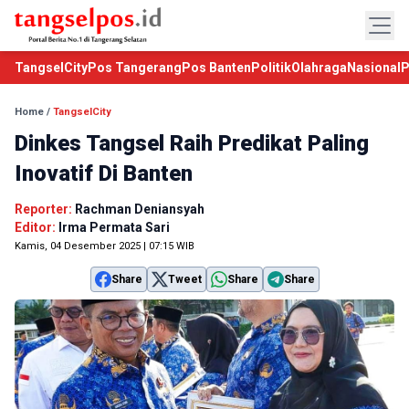
TangselCity
Pos Tangerang
Pos Banten
Politik
Olahraga
Nasional
P
Home
/
TangselCity
Dinkes Tangsel Raih Predikat Paling
Inovatif Di Banten
Reporter:
Rachman Deniansyah
Editor:
Irma Permata Sari
Kamis, 04 Desember 2025 | 07:15 WIB
Share
Tweet
Share
Share