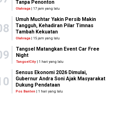
Tanpa Penonton
Olahraga
| 17 jam yang lalu
Umuh Muchtar Yakin Persib Makin
08
Tangguh, Kehadiran Pilar Timnas
Tambah Kekuatan
Olahraga
| 15 jam yang lalu
Tangsel Matangkan Event Car Free
09
Night
TangselCity
| 1 hari yang lalu
Sensus Ekonomi 2026 Dimulai,
10
Gubernur Andra Soni Ajak Masyarakat
Dukung Pendataan
Pos Banten
| 1 hari yang lalu