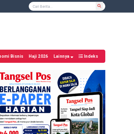
nomi Bisnis
Haji 2026
Lainnya
Indeks