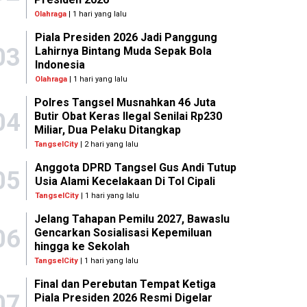
Olahraga
| 1 hari yang lalu
Piala Presiden 2026 Jadi Panggung
03
Lahirnya Bintang Muda Sepak Bola
Indonesia
Olahraga
| 1 hari yang lalu
Polres Tangsel Musnahkan 46 Juta
04
Butir Obat Keras Ilegal Senilai Rp230
Miliar, Dua Pelaku Ditangkap
TangselCity
| 2 hari yang lalu
Anggota DPRD Tangsel Gus Andi Tutup
05
Usia Alami Kecelakaan Di Tol Cipali
TangselCity
| 1 hari yang lalu
Jelang Tahapan Pemilu 2027, Bawaslu
06
Gencarkan Sosialisasi Kepemiluan
hingga ke Sekolah
TangselCity
| 1 hari yang lalu
Final dan Perebutan Tempat Ketiga
07
Piala Presiden 2026 Resmi Digelar