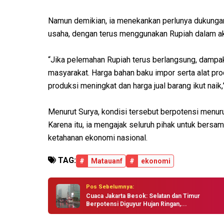
Namun demikian, ia menekankan perlunya dukungan 
usaha, dengan terus menggunakan Rupiah dalam akt
“Jika pelemahan Rupiah terus berlangsung, dampa
masyarakat. Harga bahan baku impor serta alat pro
produksi meningkat dan harga jual barang ikut naik,
Menurut Surya, kondisi tersebut berpotensi menur
Karena itu, ia mengajak seluruh pihak untuk bersa
ketahanan ekonomi nasional.
TAG:
#
Matauanf
#
ekonomi
Pos Sebelumnya:
Cuaca Jakarta Besok: Selatan dan Timur
Berpotensi Diguyur Hujan Ringan,...