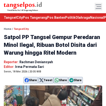
TangselCity
Pos Tangerang
Pos Banten
Politik
Olahraga
Nasional
P
Home
/
TangselCity
Satpol PP Tangsel Gempur Peredaran
Minol Ilegal, Ribuan Botol Disita dari
Warung hingga Ritel Modern
Reporter:
Rachman Deniansyah
Editor:
Irma Permata Sari
Senin, 18 Mei 2026 | 20:05 WIB
Share
Tweet
Share
Share