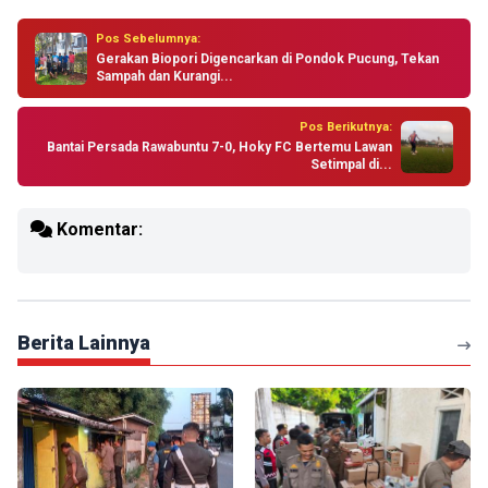
Pos Sebelumnya:
Gerakan Biopori Digencarkan di Pondok Pucung, Tekan
Sampah dan Kurangi...
Pos Berikutnya:
Bantai Persada Rawabuntu 7-0, Hoky FC Bertemu Lawan
Setimpal di...
Komentar:
Berita Lainnya