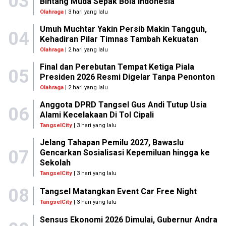
03
Bintang Muda Sepak Bola Indonesia
Olahraga
| 3 hari yang lalu
Umuh Muchtar Yakin Persib Makin Tangguh,
04
Kehadiran Pilar Timnas Tambah Kekuatan
Olahraga
| 2 hari yang lalu
Final dan Perebutan Tempat Ketiga Piala
05
Presiden 2026 Resmi Digelar Tanpa Penonton
Olahraga
| 2 hari yang lalu
Anggota DPRD Tangsel Gus Andi Tutup Usia
06
Alami Kecelakaan Di Tol Cipali
TangselCity
| 3 hari yang lalu
Jelang Tahapan Pemilu 2027, Bawaslu
07
Gencarkan Sosialisasi Kepemiluan hingga ke
Sekolah
TangselCity
| 3 hari yang lalu
08
Tangsel Matangkan Event Car Free Night
TangselCity
| 3 hari yang lalu
Sensus Ekonomi 2026 Dimulai, Gubernur Andra