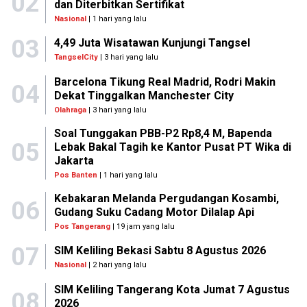
02
dan Diterbitkan Sertifikat
Nasional
| 1 hari yang lalu
03
4,49 Juta Wisatawan Kunjungi Tangsel
TangselCity
| 3 hari yang lalu
Barcelona Tikung Real Madrid, Rodri Makin
04
Dekat Tinggalkan Manchester City
Olahraga
| 3 hari yang lalu
Soal Tunggakan PBB-P2 Rp8,4 M, Bapenda
05
Lebak Bakal Tagih ke Kantor Pusat PT Wika di
Jakarta
Pos Banten
| 1 hari yang lalu
Kebakaran Melanda Pergudangan Kosambi,
06
Gudang Suku Cadang Motor Dilalap Api
Pos Tangerang
| 19 jam yang lalu
07
SIM Keliling Bekasi Sabtu 8 Agustus 2026
Nasional
| 2 hari yang lalu
SIM Keliling Tangerang Kota Jumat 7 Agustus
08
2026